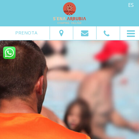
ES
Del:
Al:
Adultos:
Niños:
PRENOTA
Pedir Disponibilidad
Pedir información