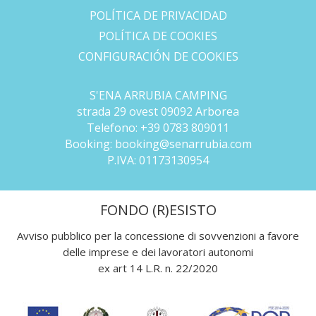
POLÍTICA DE PRIVACIDAD
POLÍTICA DE COOKIES
CONFIGURACIÓN DE COOKIES
S'ENA ARRUBIA CAMPING
strada 29 ovest 09092 Arborea
Telefono:
+39 0783 809011
Booking:
booking@senarrubia.com
P.IVA:
01173130954
FONDO (R)ESISTO
Avviso pubblico per la concessione di sovvenzioni a favore
delle imprese e dei lavoratori autonomi
ex art 14 L.R. n. 22/2020