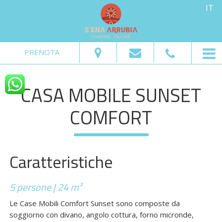
IT
Dal:
Al:
Adulti:
Bambini:
PRENOTA
Verifica disponibilità
CASA MOBILE SUNSET
Richiedi preventivo
COMFORT
Caratteristiche
5 persone | 24 m²
Le Case Mobili Comfort Sunset sono composte da
soggiorno con divano, angolo cottura, forno micronde,