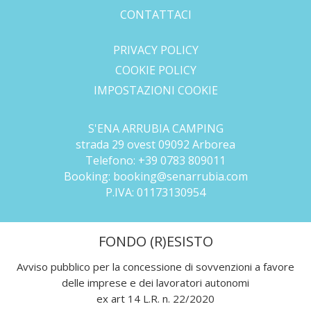
CONTATTACI
.
PRIVACY POLICY
COOKIE POLICY
IMPOSTAZIONI COOKIE
S'ENA ARRUBIA CAMPING
strada 29 ovest 09092 Arborea
Telefono:
+39 0783 809011
Booking:
booking@senarrubia.com
P.IVA:
01173130954
FONDO (R)ESISTO
Avviso pubblico per la concessione di sovvenzioni a favore
delle imprese e dei lavoratori autonomi
ex art 14 L.R. n. 22/2020