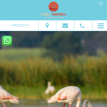
IT
Dal:
Al:
Adulti:
Bambini:
PRENOTA
Verifica disponibilità
Richiedi preventivo