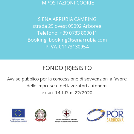
IMPOSTAZIONI COOKIE
S'ENA ARRUBIA CAMPING
strada 29 ovest 09092 Arborea
Telefono:
+39 0783 809011
Booking:
booking@senarrubia.com
P.IVA:
01173130954
FONDO (R)ESISTO
Avviso pubblico per la concessione di sovvenzioni a favore
delle imprese e dei lavoratori autonomi
ex art 14 L.R. n. 22/2020